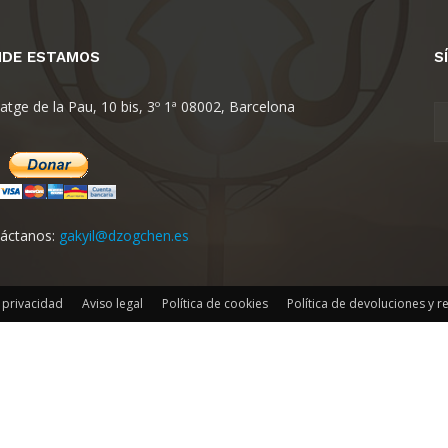
DE ESTAMOS
S
en
atge de la Pau, 10 bis, 3º 1ª 08002, Barcelona
España
áctanos:
gakyil@dzogchen.es
e privacidad
Aviso legal
Política de cookies
Política de devoluciones y 