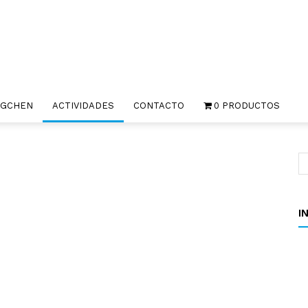
Comunidad
OGCHEN
ACTIVIDADES
CONTACTO
0 PRODUCTOS
Internacional
I
Dzogchen