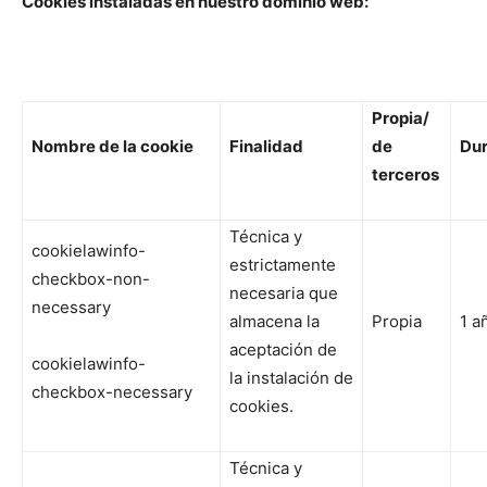
Cookies instaladas en nuestro dominio web:
Propia/
Nombre de la cookie
Finalidad
de
Dur
terceros
Técnica y
cookielawinfo-
estrictamente
checkbox-non-
necesaria que
necessary
almacena la
Propia
1 a
aceptación de
cookielawinfo-
la instalación de
checkbox-necessary
cookies.
Técnica y