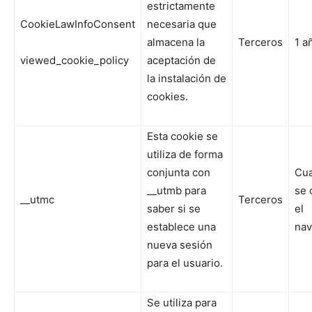
estrictamente
CookieLawInfoConsent
necesaria que
almacena la
Terceros
1 a
viewed_cookie_policy
aceptación de
la instalación de
cookies.
Esta cookie se
utiliza de forma
conjunta con
Cu
__utmb para
se 
__utmc
Terceros
saber si se
el
establece una
nav
nueva sesión
para el usuario.
Se utiliza para