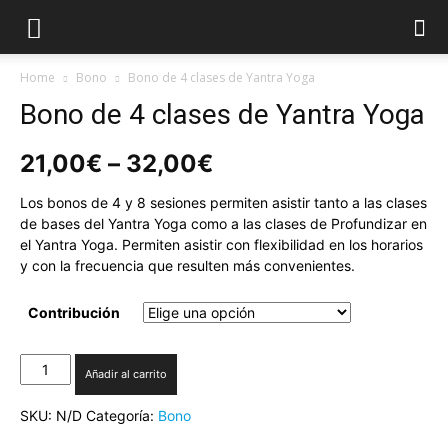
Home
Bono
Bono de 4 clases de Yantra Yoga
Bono de 4 clases de Yantra Yoga
21,00
€
–
32,00
€
Los bonos de 4 y 8 sesiones permiten asistir tanto a las clases
de bases del Yantra Yoga como a las clases de Profundizar en
el Yantra Yoga. Permiten asistir con flexibilidad en los horarios
y con la frecuencia que resulten más convenientes.
Contribución
Bono
Añadir al carrito
de
4
SKU:
N/D
Categoría:
Bono
clases
de